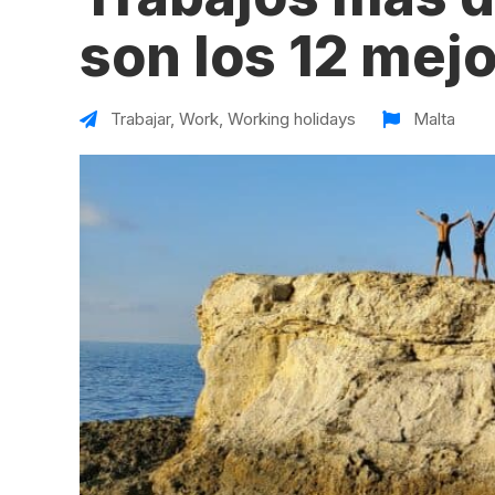
VER TODAS LAS EXPERIENCIAS
Working Holidays
Malta
son los 12 mej
Reino Unido
Suecia
Trabajar
,
Work
,
Working holidays
Malta