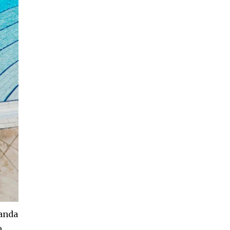
manda
o