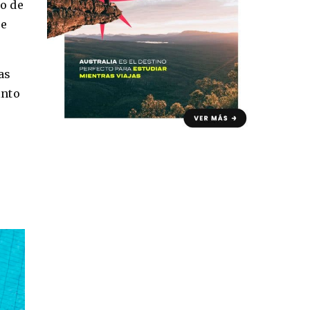
o de
ue
as
into