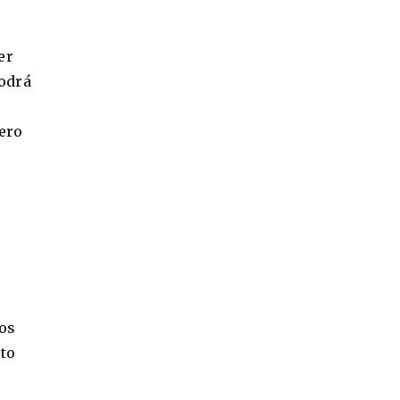
er
odrá
ero
los
cto