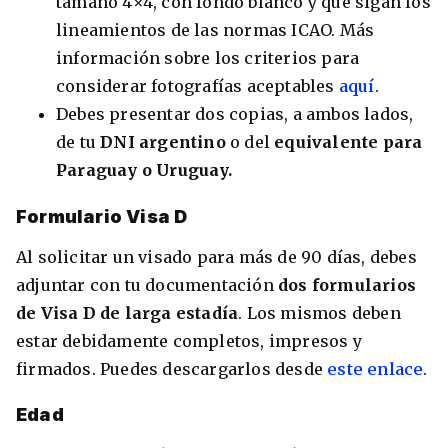
tamaño 4×4, con fondo blanco y que sigan los
lineamientos de las normas ICAO. Más
información sobre los criterios para
considerar fotografías aceptables
aquí
.
Debes presentar dos copias, a ambos lados,
de tu
DNI argentino
o del
equivalente para
Paraguay o Uruguay.
Formulario Visa D
Al solicitar un visado para más de 90 días, debes
+30 Summer English for Professionals en
Melbourne
adjuntar con tu documentación
dos formularios
de Visa D de larga estadía
. Los mismos deben
estar debidamente completos, impresos y
firmados. Puedes descargarlos desde
este enlace
.
Edad