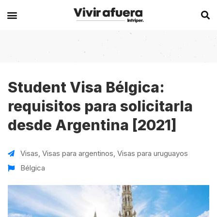
Secciones
Europa
Experiencias en el extranjero
Becas
Alemania
Australia
Student Visa Bélgica:
requisitos para solicitarla
Historias de viajeros
Bélgica
Canadá
desde Argentina [2021]
Intercambios
Chipre
España
Postgrados
España
Irlanda
Visas
,
Visas para argentinos
,
Visas para uruguayos
Visas
Francia
Malta
Bélgica
Voluntariados
Irlanda
Nueva Zelanda
Work
Italia