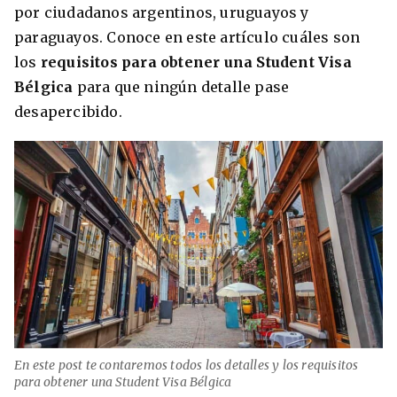
por ciudadanos argentinos, uruguayos y
Condiciones
América
paraguayos. Conoce en este artículo cuáles son
ENVIAR
los
requisitos para obtener una Student Visa
Estudia Inglés frente al Mediterráneo
Brasil
Bélgica
para que ningún detalle pase
desapercibido.
Canadá
Estados Unidos
Australia permitirá la entrada de
Ecuador
estudiantes y trabajadores cualificados
vacunados contra el Covid-19
México
Agustina Fontirroig
23/11/2021
VER TODOS LOS PAÍSES
Estudia un Bachelor de IT en Cork
En este post te contaremos todos los detalles y los requisitos
para obtener una Student Visa Bélgica