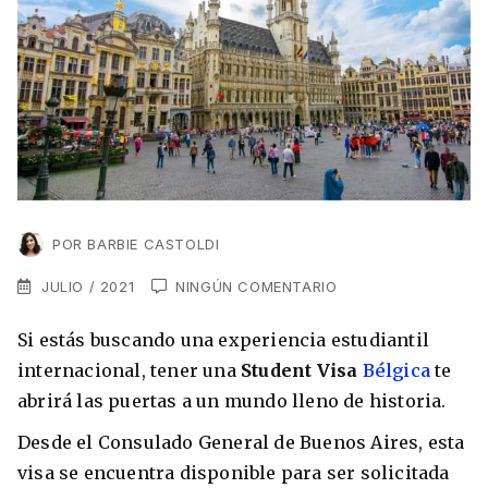
VER TODAS LAS EXPERIENCIAS
Working Holidays
Malta
Lo último sobre intercambios
Reino Unido
Suecia
Síguenos en las redes
Asia
China
POR
BARBIE CASTOLDI
Corea del Sur
Suscríbete a nuestro
JULIO / 2021
NINGÚN COMENTARIO
Estudia un Máster de Marketing en Madrid
Japón
newsletter
Si estás buscando una experiencia estudiantil
Los países que más innovan en el campo
Recibe toda la info que necesitas para
internacional, tener una
Student Visa
Bélgica
te
digital
Oceanía
vivir afuera.
abrirá las puertas a un mundo lleno de historia.
Romina Guzman
24/11/2021
Australia
Desde el Consulado General de Buenos Aires, esta
visa se encuentra disponible para ser solicitada
Nueva Zelanda
He leído y acepto los Términos y