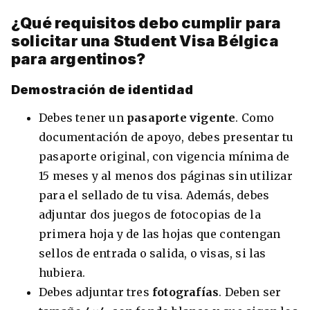
¿Qué requisitos debo cumplir para
solicitar una Student Visa Bélgica
para argentinos?
8 ciudades para tomar cursos de inglés
intensivo
Demostración de identidad
Barbie Castoldi
09/11/2021
Debes tener un
pasaporte vigente
. Como
Estudia Business en Auckland
documentación de apoyo, debes presentar tu
pasaporte original, con vigencia mínima de
15 meses y al menos dos páginas sin utilizar
para el sellado de tu visa. Además, debes
adjuntar dos juegos de fotocopias de la
primera hoja y de las hojas que contengan
sellos de entrada o salida, o visas, si las
hubiera.
Debes adjuntar tres
fotografías
. Deben ser
Estudia Desarrollo Web en Toronto