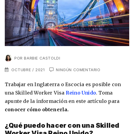
VER TODAS LAS EXPERIENCIAS
Working Holidays
Malta
Lo último sobre intercambios
Reino Unido
Suecia
Síguenos en las redes
Asia
China
POR
BARBIE CASTOLDI
Corea del Sur
OCTUBRE / 2021
NINGÚN COMENTARIO
Suscríbete a nuestro
Estudia un Máster de Marketing en Madrid
Japón
Trabajar en Inglaterra o Escocia es posible con
newsletter
una Skilled Worker Visa
Reino Unido
. Toma
Los países que más innovan en el campo
Recibe toda la info que necesitas para
apunte de la información en este artículo para
digital
Oceanía
vivir afuera.
conocer cómo obtenerla.
Romina Guzman
24/11/2021
Australia
¿Qué puedo hacer con una Skilled
Worker Visa Reino Unido?
Nueva Zelanda
He leído y acepto los Términos y