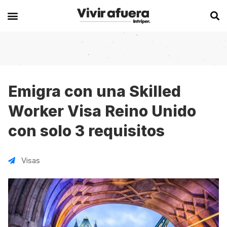
Secciones
Europa
Experiencias en el extranjero
Becas
Alemania
Australia
Emigra con una Skilled
Worker Visa Reino Unido
Historias de viajeros
Bélgica
Canadá
con solo 3 requisitos
Intercambios
Chipre
España
Postgrados
España
Irlanda
Visas
Visas
Francia
Malta
Voluntariados
Irlanda
Nueva Zelanda
Work
Italia