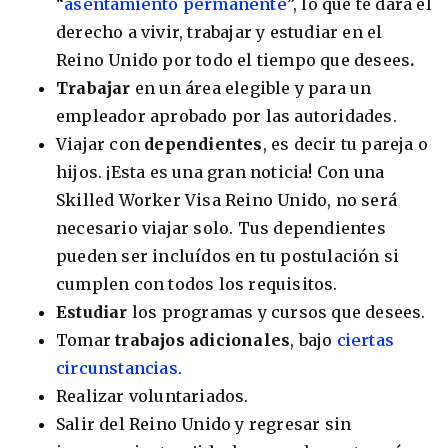
“
asentamiento permanente
”, lo que te dará el
derecho a vivir, trabajar y estudiar en el
Reino Unido por todo el tiempo que desees
.
Trabajar
en un área elegible y para un
8 ciudades para tomar cursos de inglés
empleador aprobado por las autoridades.
intensivo
Viajar con
dependientes
, es decir tu pareja o
Barbie Castoldi
09/11/2021
hijos. ¡Esta es una gran noticia! Con una
Estudia Business en Auckland
Skilled Worker Visa Reino Unido, no será
necesario viajar solo. Tus dependientes
pueden ser incluídos en tu postulación si
cumplen con todos los requisitos.
Estudiar
los programas y cursos que desees.
Tomar
trabajos adicionales
, bajo
ciertas
circunstancias
.
Realizar voluntariados.
Salir del Reino Unido y regresar sin
Estudia Desarrollo Web en Toronto