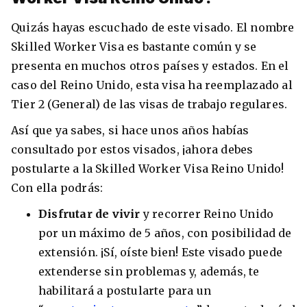
Condiciones
América
Quizás hayas escuchado de este visado. El nombre
ENVIAR
Skilled Worker Visa es bastante común y se
Estudia Inglés frente al Mediterráneo
presenta en muchos otros países y estados. En el
Brasil
caso del Reino Unido, esta visa ha reemplazado al
Canadá
Tier 2 (General) de las visas de trabajo regulares.
Estados Unidos
Así que ya sabes, si hace unos años habías
Australia permitirá la entrada de
consultado por estos visados, ¡ahora debes
Ecuador
estudiantes y trabajadores cualificados
vacunados contra el Covid-19
postularte a la Skilled Worker Visa Reino Unido!
México
Con ella podrás:
Agustina Fontirroig
23/11/2021
Disfrutar de vivir
y recorrer Reino Unido
VER TODOS LOS PAÍSES
por un máximo de 5 años, con posibilidad de
Estudia un Bachelor de IT en Cork
extensión. ¡Sí, oíste bien! Este visado puede
extenderse sin problemas y, además, te
habilitará a postularte para un