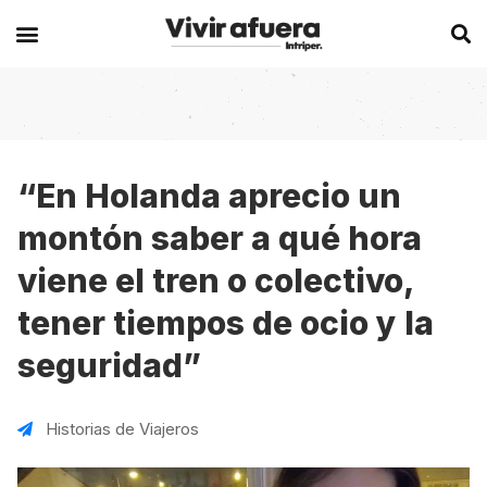
Secciones
Europa
Experiencias en el extranjero
Becas
Alemania
Australia
“En Holanda aprecio un
montón saber a qué hora
Historias de viajeros
Bélgica
Canadá
viene el tren o colectivo,
Intercambios
Chipre
España
tener tiempos de ocio y la
Postgrados
España
Irlanda
seguridad”
Visas
Francia
Malta
Voluntariados
Irlanda
Nueva Zelanda
Historias de Viajeros
Work
Italia