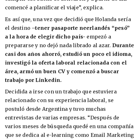
comencé a planificar el viaje”, explica.
Es así que, una vez que decidió que Holanda sería
el destino
–tener pasaporte neerlandés “pesó”
8 ciudades para tomar cursos de inglés
a la hora de elegir dicho país-
empezó a
intensivo
prepararse y no dejó nada librado al azar.
Durante
Barbie Castoldi
09/11/2021
casi dos años ahorró, estudió un poco el idioma,
Estudia Business en Auckland
investigó la oferta laboral relacionada con el
área, armó un buen CV y comenzó a buscar
trabajo por Linkedin.
Decidida a irse con un trabajo que estuviera
relacionado con su experiencia laboral, se
postuló desde Argentina y tuvo muchas
entrevistas de varias empresas. “Después de
varios meses de búsqueda quedé en una compañía
que se dedica al e-learning como Email Marketing
Estudia Desarrollo Web en Toronto