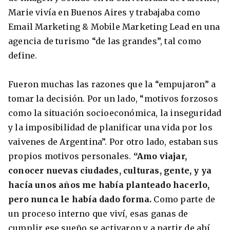
Marie vivía en Buenos Aires y trabajaba como
Condiciones
América
Email Marketing & Mobile Marketing Lead en una
ENVIAR
agencia de turismo “de las grandes”, tal como
Estudia Inglés frente al Mediterráneo
Brasil
define.
Canadá
Fueron muchas las razones que la “empujaron” a
Estados Unidos
tomar la decisión. Por un lado, “motivos forzosos
Australia permitirá la entrada de
como la situación socioeconómica, la inseguridad
Ecuador
estudiantes y trabajadores cualificados
vacunados contra el Covid-19
y la imposibilidad de planificar una vida por los
México
vaivenes de Argentina”. Por otro lado, estaban sus
Agustina Fontirroig
23/11/2021
propios motivos personales.
“Amo viajar,
conocer nuevas ciudades, culturas, gente, y ya
VER TODOS LOS PAÍSES
Estudia un Bachelor de IT en Cork
hacía unos años me había planteado hacerlo,
pero nunca le había dado forma.
Como parte de
un proceso interno que viví, esas ganas de
cumplir ese sueño se activaron y a partir de ahí