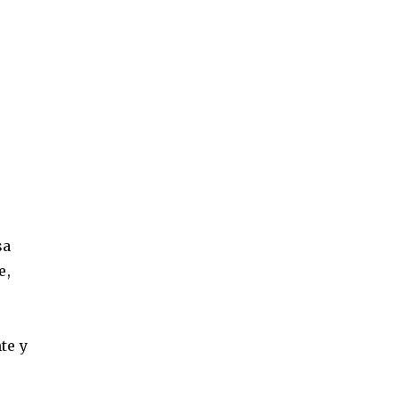
sa
e,
te y