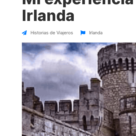
VER TODAS LAS EXPERIENCIAS
Working Holidays
Malta
Irlanda
Reino Unido
Suecia
Historias de Viajeros
Irlanda