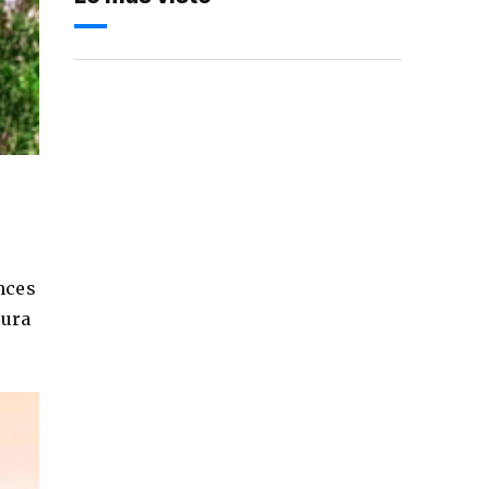
e
nces
pura