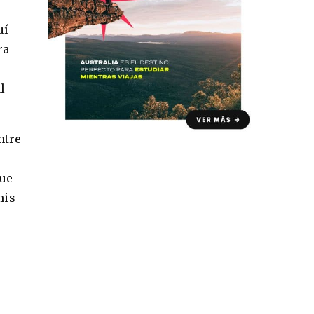
uí
ra
l
ntre
que
mis