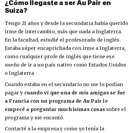
¿Cómo llegaste a ser Au Pair en
Condiciones
Suiza?
América
ENVIAR
Tengo 21 años y desde la secundaria había querido
Estudia Inglés frente al Mediterráneo
Brasil
irme de intercambio, más que nada a Inglaterra.
En la facultad, estudié el profesorado de inglés.
Canadá
Estaba súper encaprichada con irme a Inglaterra,
Estados Unidos
como cualquier profe de inglés que tiene ese
Australia permitirá la entrada de
sueño de ir a un país nativo como Estados Unidos
Ecuador
estudiantes y trabajadores cualificados
vacunados contra el Covid-19
o Inglaterra.
México
Cuando estaba en el secundario no me lo podían
Agustina Fontirroig
23/11/2021
pagar y
cuando vi que una de mis amigas se fue
VER TODOS LOS PAÍSES
a Francia con un programa de Au Pair le
Estudia un Bachelor de IT en Cork
empecé a preguntar muchísimas cosas
sobre el
programa y me encantó.
Contacté a la empresa y como yo tenía la