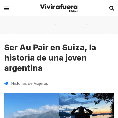
Secciones
Europa
Experiencias en el extranjero
Becas
Alemania
Australia
Ser Au Pair en Suiza, la
historia de una joven
Historias de viajeros
Bélgica
Canadá
argentina
Intercambios
Chipre
España
Postgrados
España
Irlanda
Historias de Viajeros
Visas
Francia
Malta
Voluntariados
Irlanda
Nueva Zelanda
Work
Italia