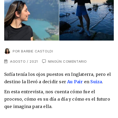
VER TODAS LAS EXPERIENCIAS
Working Holidays
Malta
Lo último sobre intercambios
Reino Unido
Suecia
Síguenos en las redes
Asia
China
POR
BARBIE CASTOLDI
Corea del Sur
AGOSTO / 2021
NINGÚN COMENTARIO
Suscríbete a nuestro
Estudia un Máster de Marketing en Madrid
Japón
Sofía tenía los ojos puestos en Inglaterra, pero el
newsletter
destino la llevó a decidir ser
Au Pair
en
Suiza
.
Los países que más innovan en el campo
Recibe toda la info que necesitas para
digital
Oceanía
vivir afuera.
En esta entrevista, nos cuenta cómo fue el
proceso, cómo es su día a día y cómo es el futuro
Romina Guzman
24/11/2021
Australia
que imagina para ella.
Nueva Zelanda
He leído y acepto los Términos y