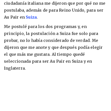
ciudadanía italiana me dijeron que por qué no me
postulaba, además de para Reino Unido, para ser
Au Pair en
Suiza
.
8 ciudades para tomar cursos de inglés
Me postulé para los dos programas y, en
intensivo
principio, la postulación a Suiza fue solo para
probar, no lo había considerado de verdad. Me
Barbie Castoldi
09/11/2021
Estudia Business en Auckland
dijeron que me anote y que después podía elegir
el que más me gustara. Al tiempo quedé
seleccionada para ser Au Pair en Suiza y en
Inglaterra.
Estudia Desarrollo Web en Toronto