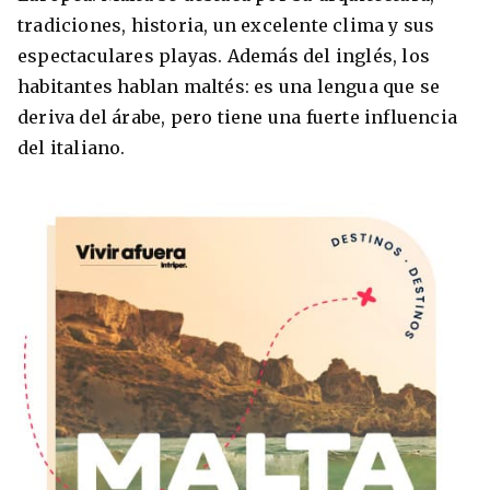
tradiciones, historia, un excelente clima y sus
Condiciones
América
espectaculares playas. Además del inglés, los
ENVIAR
habitantes hablan maltés: es una lengua que se
Estudia Inglés frente al Mediterráneo
Brasil
deriva del árabe, pero tiene una fuerte influencia
del italiano.
Canadá
Estados Unidos
Australia permitirá la entrada de
Ecuador
estudiantes y trabajadores cualificados
vacunados contra el Covid-19
México
Agustina Fontirroig
23/11/2021
VER TODOS LOS PAÍSES
Estudia un Bachelor de IT en Cork