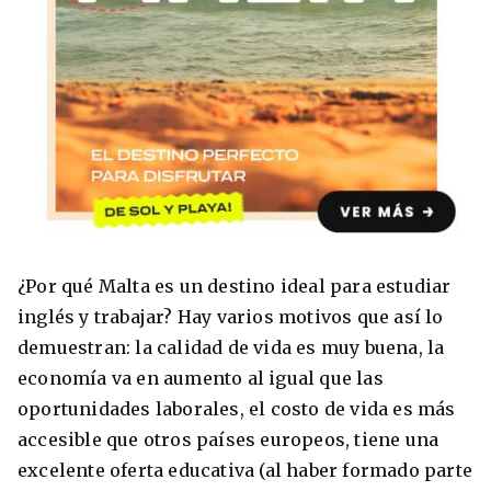
8 ciudades para tomar cursos de inglés
intensivo
Barbie Castoldi
09/11/2021
Estudia Business en Auckland
¿Por qué Malta es un destino ideal para estudiar
inglés y trabajar? Hay varios motivos que así lo
demuestran: la calidad de vida es muy buena, la
economía va en aumento al igual que las
oportunidades laborales, el costo de vida es más
accesible que otros países europeos, tiene una
excelente oferta educativa (al haber formado parte
Estudia Desarrollo Web en Toronto