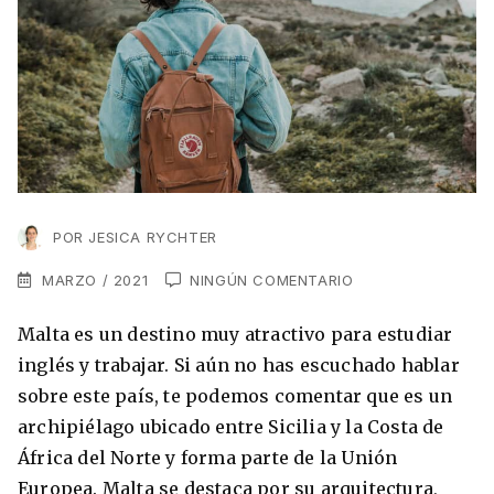
VER TODAS LAS EXPERIENCIAS
Working Holidays
Malta
Lo último sobre intercambios
Reino Unido
Suecia
Síguenos en las redes
Asia
China
POR
JESICA RYCHTER
Corea del Sur
MARZO / 2021
NINGÚN COMENTARIO
Suscríbete a nuestro
Estudia un Máster de Marketing en Madrid
Japón
newsletter
Malta es un destino muy atractivo para estudiar
Los países que más innovan en el campo
Recibe toda la info que necesitas para
inglés y trabajar. Si aún no has escuchado hablar
digital
Oceanía
vivir afuera.
sobre este país, te podemos comentar que es un
archipiélago ubicado entre Sicilia y la Costa de
Romina Guzman
24/11/2021
Australia
África del Norte y forma parte de la Unión
Europea. Malta se destaca por su arquitectura,
Nueva Zelanda
He leído y acepto los Términos y