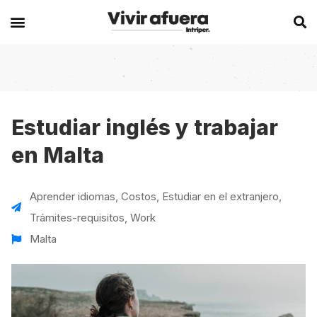
Secciones
Europa
Experiencias en el extranjero
Becas
Alemania
Australia
Estudiar inglés y trabajar
en Malta
Historias de viajeros
Bélgica
Canadá
Intercambios
Chipre
España
Aprender idiomas
,
Costos
,
Estudiar en el extranjero
,
Postgrados
España
Irlanda
Trámites-requisitos
,
Work
Visas
Francia
Malta
Malta
Voluntariados
Irlanda
Nueva Zelanda
Work
Italia