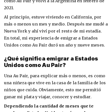
como Au Pair y volví a la Argentina en febrero de
Condiciones
2021.
América
ENVIAR
Al principio, estuve viviendo en California, por
Estudia Inglés frente al Mediterráneo
más o menos un mes y medio. Después me mudé a
Brasil
Nueva York y ahí viví por el resto de mi estadía.
Canadá
En total, mi experiencia de emigrar a Estados
Estados Unidos
Unidos como Au Pair duró un año y nueve meses.
Australia permitirá la entrada de
Ecuador
estudiantes y trabajadores cualificados
¿Qué significa emigrar a Estados
vacunados contra el Covid-19
Unidos como Au Pair?
México
Agustina Fontirroig
23/11/2021
Una Au Pair, para explicar más o menos, es como
una niñera que vive en la casa de la familia de los
VER TODOS LOS PAÍSES
Estudia un Bachelor de IT en Cork
niños que cuida. Obviamente, esto me permitió
ganar mi plata y viajar, conocer y estudiar.
Dependiendo la cantidad de meses que te