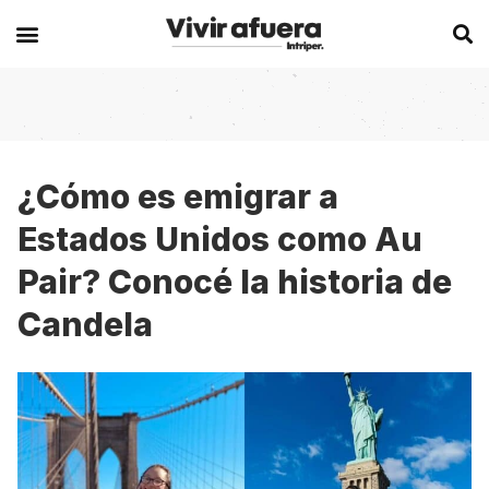
Secciones
Europa
Experiencias en el extranjero
Becas
Alemania
Australia
¿Cómo es emigrar a
Estados Unidos como Au
Historias de viajeros
Bélgica
Canadá
Pair? Conocé la historia de
Intercambios
Chipre
España
Candela
Postgrados
España
Irlanda
Visas
Francia
Malta
Voluntariados
Irlanda
Nueva Zelanda
Work
Italia