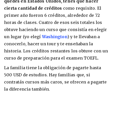
quedes en Estados Unidos, tenés que hacer
cierta cantidad de créditos
como requisito. El
primer año fueron 6 créditos, alrededor de 72
horas de clases. Cuatro de esos seis totales los
8 ciudades para tomar cursos de inglés
obtuve haciendo un curso que consistía en elegir
intensivo
un lugar (yo elegí
Washington
) y te llevaban a
Barbie Castoldi
09/11/2021
conocerlo, hacer un tour y te enseñaban la
Estudia Business en Auckland
historia. Los créditos restantes los obtuve con un
curso de preparación para el examen TOEFL.
La familia tiene la obligación de pagarte hasta
500 USD de estudios. Hay familias que, si
contratás cursos más caros, se ofrecen a pagarte
la diferencia también.
Estudia Desarrollo Web en Toronto