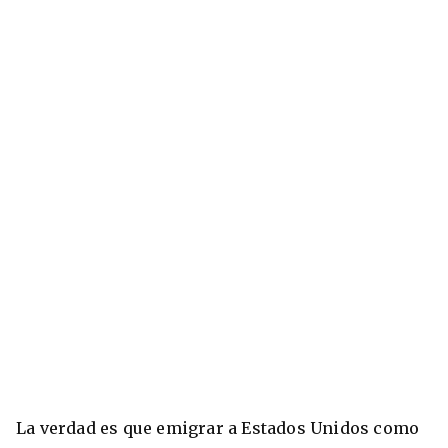
+30 Summer English for Professionals en
Melbourne
La verdad es que emigrar a Estados Unidos como