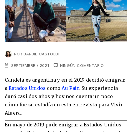
VER TODAS LAS EXPERIENCIAS
Working Holidays
Malta
Lo último sobre intercambios
Reino Unido
Suecia
Síguenos en las redes
Asia
POR
BARBIE CASTOLDI
China
SEPTIEMBRE / 2021
NINGÚN COMENTARIO
Corea del Sur
Suscríbete a nuestro
Estudia un Máster de Marketing en Madrid
Candela es argentina y en el 2019 decidió emigrar
Japón
newsletter
a
Estados Unidos
como
Au Pair
. Su experiencia
Los países que más innovan en el campo
Recibe toda la info que necesitas para
duró casi dos años y hoy nos cuenta un poco
digital
Oceanía
vivir afuera.
cómo fue su estadía en esta entrevista para Vivir
Afuera.
Romina Guzman
24/11/2021
Australia
En mayo de 2019 pude emigrar a Estados Unidos
Nueva Zelanda
He leído y acepto los Términos y