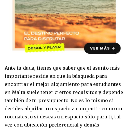
8 ciudades para tomar cursos de inglés
intensivo
Barbie Castoldi
09/11/2021
Estudia Business en Auckland
Ante tu duda, tienes que saber que el asunto más
importante reside en que la búsqueda para
encontrar el mejor alojamiento para estudiantes
en Malta suele tener ciertos requisitos y depende
también de tu presupuesto. No es lo mismo si
decides alquilar un espacio a compartir como un
roomates, o si deseas un espacio sólo para ti, tal
vez con ubicación preferencial y demás
Estudia Desarrollo Web en Toronto