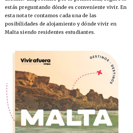
estás preguntando dónde es conveniente vivir. En
Condiciones
América
esta nota te contamos cada una de las
ENVIAR
posibilidades de alojamiento y dónde vivir en
Estudia Inglés frente al Mediterráneo
Brasil
Malta siendo residentes estudiantes.
Canadá
Estados Unidos
Australia permitirá la entrada de
Ecuador
estudiantes y trabajadores cualificados
vacunados contra el Covid-19
México
Agustina Fontirroig
23/11/2021
VER TODOS LOS PAÍSES
Estudia un Bachelor de IT en Cork