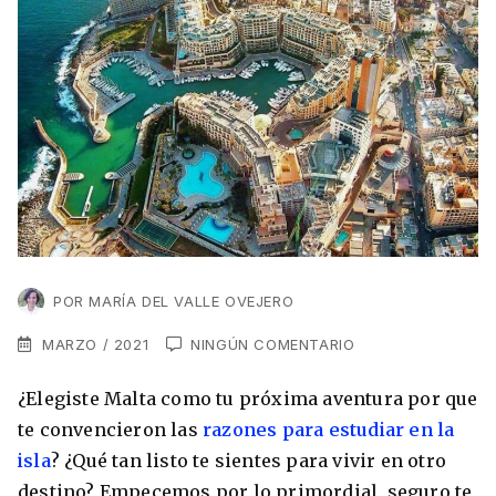
VER TODAS LAS EXPERIENCIAS
Working Holidays
Malta
Lo último sobre intercambios
Reino Unido
Suecia
Síguenos en las redes
Asia
China
Corea del Sur
Suscríbete a nuestro
Estudia un Máster de Marketing en Madrid
POR
Japón
MARÍA DEL VALLE OVEJERO
newsletter
MARZO / 2021
NINGÚN COMENTARIO
Los países que más innovan en el campo
Recibe toda la info que necesitas para
digital
Oceanía
vivir afuera.
¿Elegiste Malta como tu próxima aventura por que
Romina Guzman
24/11/2021
te convencieron las
razones para estudiar en la
Australia
isla
? ¿Qué tan listo te sientes para vivir en otro
destino? Empecemos por lo primordial, seguro te
Nueva Zelanda
He leído y acepto los Términos y