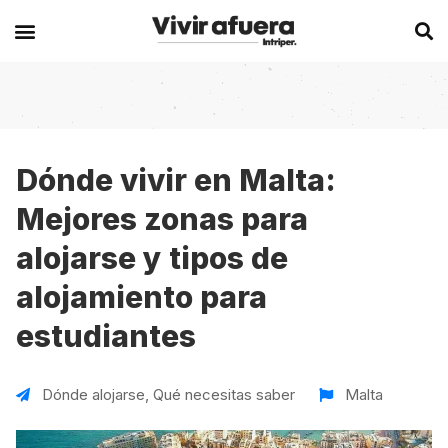
Secciones
Europa
Experiencias en el extranjero
Becas
Alemania
Australia
Dónde vivir en Malta:
Mejores zonas para
Historias de viajeros
Bélgica
Canadá
alojarse y tipos de
Intercambios
Chipre
España
alojamiento para
Postgrados
España
Irlanda
estudiantes
Visas
Francia
Malta
Voluntariados
Irlanda
Nueva Zelanda
Dónde alojarse
,
Qué necesitas saber
Malta
Work
Italia