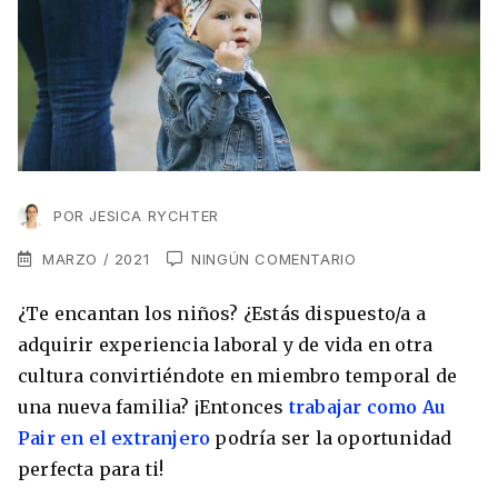
VER TODAS LAS EXPERIENCIAS
Working Holidays
Malta
Lo último sobre intercambios
Reino Unido
Suecia
Síguenos en las redes
Asia
China
POR
JESICA RYCHTER
Corea del Sur
MARZO / 2021
NINGÚN COMENTARIO
Suscríbete a nuestro
Estudia un Máster de Marketing en Madrid
Japón
¿Te encantan los niños? ¿Estás dispuesto/a a
newsletter
adquirir experiencia laboral y de vida en otra
Los países que más innovan en el campo
Recibe toda la info que necesitas para
cultura convirtiéndote en miembro temporal de
digital
Oceanía
vivir afuera.
una nueva familia? ¡Entonces
trabajar como Au
Romina Guzman
24/11/2021
Pair en el extranjero
podría ser la oportunidad
Australia
perfecta para ti!
Nueva Zelanda
He leído y acepto los Términos y