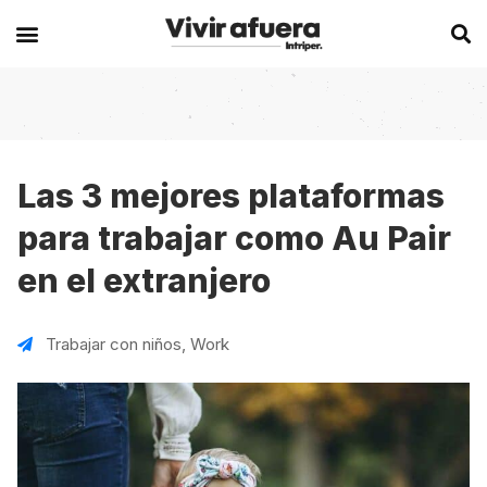
Secciones
Europa
Experiencias en el extranjero
Becas
Alemania
Australia
Las 3 mejores plataformas
para trabajar como Au Pair
Historias de viajeros
Bélgica
Canadá
en el extranjero
Intercambios
Chipre
España
Postgrados
España
Irlanda
Trabajar con niños
,
Work
Visas
Francia
Malta
Voluntariados
Irlanda
Nueva Zelanda
Work
Italia