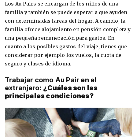
Los Au Pairs se encargan de los niños de una
Condiciones
América
familia y también se puede esperar a que ayuden
ENVIAR
con determinadas tareas del hogar. A cambio, la
Estudia Inglés frente al Mediterráneo
familia ofrece alojamiento en pensión completa y
Brasil
una pequeña remuneración para gastos. En
Canadá
cuanto a los posibles gastos del viaje, tienes que
Estados Unidos
considerar por ejemplo los vuelos, la cuota de
Australia permitirá la entrada de
seguro y clases de idioma.
Ecuador
estudiantes y trabajadores cualificados
vacunados contra el Covid-19
Trabajar como Au Pair en el
México
extranjero:
¿Cuáles son las
Agustina Fontirroig
23/11/2021
principales condiciones?
VER TODOS LOS PAÍSES
Estudia un Bachelor de IT en Cork