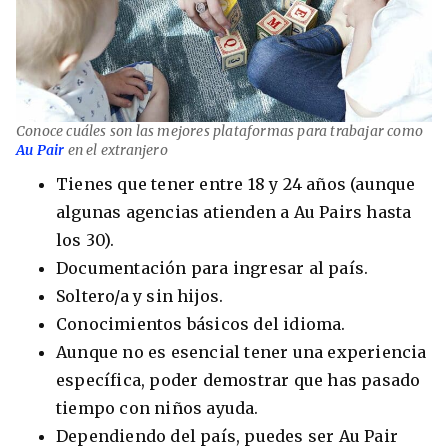
8 ciudades para tomar cursos de inglés
intensivo
Conoce cuáles son las mejores plataformas para trabajar como
Au Pair
en el extranjero
Barbie Castoldi
09/11/2021
Estudia Business en Auckland
Tienes que tener entre 18 y 24 años (aunque
algunas agencias atienden a Au Pairs hasta
los 30).
Documentación para ingresar al país.
Soltero/a y sin hijos.
Conocimientos básicos del idioma.
Aunque no es esencial tener una experiencia
específica, poder demostrar que has pasado
tiempo con niños ayuda.
Dependiendo del país, puedes ser Au Pair
Estudia Desarrollo Web en Toronto