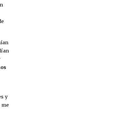
an
de
nían
dían
r
sos
es y
e me