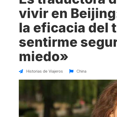
VER TODAS LAS EXPERIENCIAS
Working Holidays
Malta
vivir en Beijin
Reino Unido
la eficacia del
Suecia
sentirme segura
miedo»
Historias de Viajeros
China