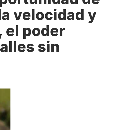
llo Web en
+30 Summer English for
AR
la velocidad y
Professionals en Melbourne
, el poder
alles sin