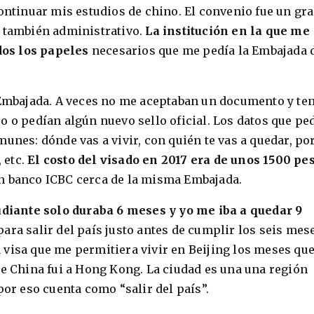
continuar mis estudios de chino. El convenio fue un gr
o también administrativo.
La institución en la que me
os los papeles
necesarios que me pedía la Embajada 
a Embajada. A veces no me aceptaban un documento y te
o o pedían algún nuevo sello oficial. Los datos que pe
unes: dónde vas a vivir, con quién te vas a quedar, po
, etc.
El costo del visado en 2017 era de unos 1500 pe
n banco ICBC cerca de la misma Embajada.
udiante solo duraba 6 meses y yo me iba a quedar 9
para salir del país justo antes de cumplir los seis mes
 visa que me permitiera vivir en Beijing los meses qu
de China fui a Hong Kong. La ciudad es una una región
por eso cuenta como “salir del país”.