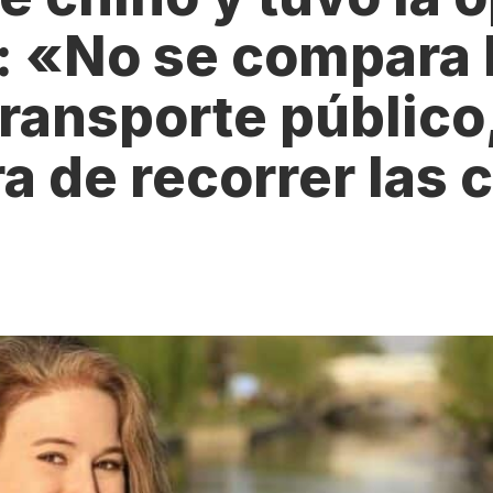
Estudia Business en Auckland
Estudia Desarro
ENVI
g: «No se compara 
Toronto
 transporte público
 de recorrer las c