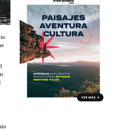
no
ue
l
an
l
nio