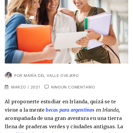
VER TODAS LAS EXPERIENCIAS
Working Holidays
Malta
Lo último sobre intercambios
Reino Unido
Suecia
Síguenos en las redes
Asia
China
Corea del Sur
POR
MARÍA DEL VALLE OVEJERO
Suscríbete a nuestro
Estudia un Máster de Marketing en Madrid
Japón
newsletter
MARZO / 2021
NINGÚN COMENTARIO
Los países que más innovan en el campo
Recibe toda la info que necesitas para
digital
Al proponerte estudiar en Irlanda, quizá se te
Oceanía
vivir afuera.
viene a la mente
becas para argentinos
en Irlanda,
Romina Guzman
24/11/2021
acompañada de una gran aventura en una tierra
Australia
llena de praderas verdes y ciudades antiguas. La
Nueva Zelanda
He leído y acepto los Términos y