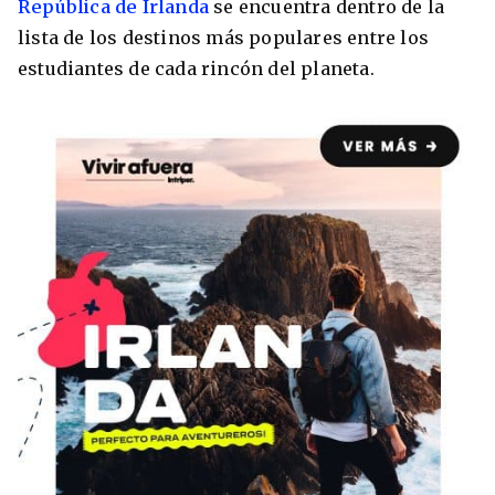
República de Irlanda
se encuentra dentro de la
Condiciones
lista de los destinos más populares entre los
América
estudiantes de cada rincón del planeta.
ENVIAR
Estudia Inglés frente al Mediterráneo
Brasil
Canadá
Estados Unidos
Australia permitirá la entrada de
Ecuador
estudiantes y trabajadores cualificados
vacunados contra el Covid-19
México
Agustina Fontirroig
23/11/2021
VER TODOS LOS PAÍSES
Estudia un Bachelor de IT en Cork