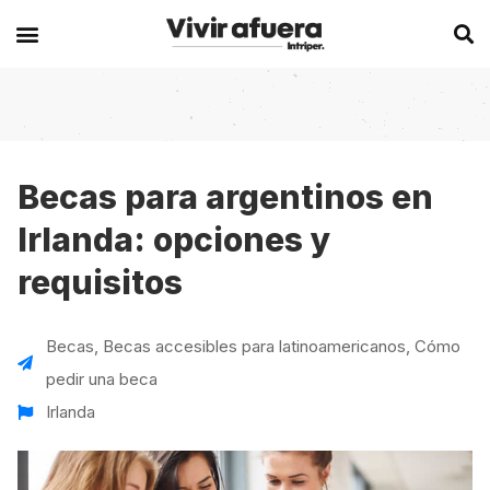
Secciones
Europa
Experiencias en el extranjero
Becas
Alemania
Australia
Becas para argentinos en
Irlanda: opciones y
Historias de viajeros
Bélgica
Canadá
requisitos
Intercambios
Chipre
España
Postgrados
España
Irlanda
Becas
,
Becas accesibles para latinoamericanos
,
Cómo
Visas
Francia
Malta
pedir una beca
Voluntariados
Irlanda
Nueva Zelanda
Irlanda
Work
Italia