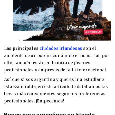
8 ciudades para tomar cursos de inglés
intensivo
Barbie Castoldi
09/11/2021
Estudia Business en Auckland
Las
principales
ciudades irlandesas
son el
ambiente de un boom económico e industrial, por
ello, también están en la mira de jóvenes
profesionales y empresas de talla internacional.
Así que si sos argentino y querés ir a estudiar a
Isla Esmeralda, en este artículo te detallamos las
becas más convenientes según tus preferencias
profesionales. ¡Empecemos!
Estudia Desarrollo Web en Toronto
Becas para argentinos en Irlanda