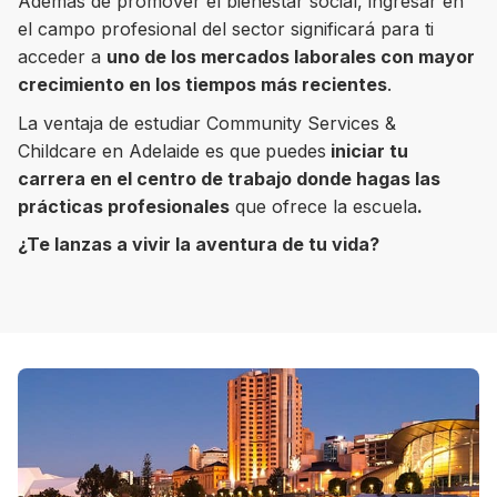
Además de promover el bienestar social, ingresar en
el campo profesional del sector significará para ti
acceder a
uno de los mercados laborales con mayor
crecimiento en los tiempos más recientes
.
8 ciudades para tomar cursos de inglés
La ventaja de estudiar Community Services &
intensivo
Childcare en Adelaide es que
puedes
iniciar tu
carrera en el centro de trabajo donde hagas las
Barbie Castoldi
09/11/2021
Estudia Business en Auckland
prácticas profesionales
que ofrece la escuela
.
¿Te lanzas a vivir la aventura de tu vida?
Estudia Desarrollo Web en Toronto