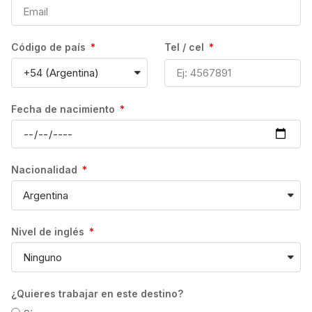
y el perfil del estudiante. Se detallará toda la
información antes de proceder con la
reserva.
Código de país
Tel / cel
VACACIONES:
El número de días de
vacaciones que tendrás va a depender, en
todo caso, de la escuela en cuestión; así
Fecha de nacimiento
como del Departamento de Inmigración
correspondiente.
CANCELACIONES:
En caso de cancelación
Nacionalidad
del curso habrá que atender las condiciones
establecidas por cada una de las escuelas.
Estas podrán variar en función del número
Nivel de inglés
de semanas contratadas, así como del perfil
de cada estudiante. En todo caso, la
devolución se efectuará en la moneda local
del destino, por lo que el importe devuelto al
¿Quieres trabajar en este destino?
estudiante dependerá del tipo de cambio