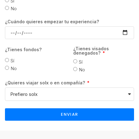
Sí
vigente en el momento en que se realice la
No
transferencia. Los gastos de transferencia
correrán a cuenta del estudiante. GrowPro
¿Cuándo quieres empezar tu experiencia?
Experience no se hace responsable, en
ningún caso, de la devolución del importe ya
pagado por el estudiante, si la escuela
¿Tienes visados
¿Tienes fondos?
determina retener el pago de matrícula en
denegados?
concepto de gastos de gestión atendiendo a
Sí
Sí
sus propias condiciones. Asimismo, el plazo
No
No
de devolución será también el indicado por
¿Quieres viajar solx o en compañía?
cada una de las escuelas.
ENVIAR