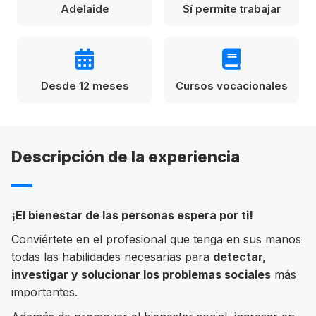
Adelaide
Sí permite trabajar
Condiciones
América
ENVIAR
Estudia Inglés frente al Mediterráneo
Brasil
Desde 12 meses
Cursos vocacionales
Canadá
Estados Unidos
Australia permitirá la entrada de
Descripción de la experiencia
Ecuador
estudiantes y trabajadores cualificados
vacunados contra el Covid-19
México
Agustina Fontirroig
23/11/2021
¡El bienestar de las personas espera por ti!
VER TODOS LOS PAÍSES
Conviértete en el profesional que tenga en sus manos
Estudia un Bachelor de IT en Cork
todas las habilidades necesarias para
detectar,
investigar y solucionar los problemas sociales
más
importantes.