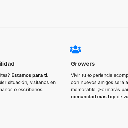
ilidad
Growers
itas?
Estamos para ti.
Vivir tu experiencia acom
ier situación, visítanos en
con nuevos amigos será 
ámanos o escríbenos.
memorable. ¡Formarás par
comunidad más top
de vi