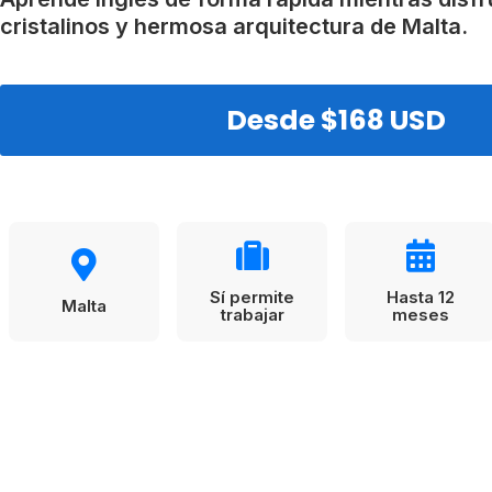
VER TODAS LAS EXPERIENCIAS
Working Holidays
Malta
cristalinos y hermosa arquitectura de Malta.
Reino Unido
Suecia
Desde $168 USD
Sí permite
Hasta 12
Malta
trabajar
meses