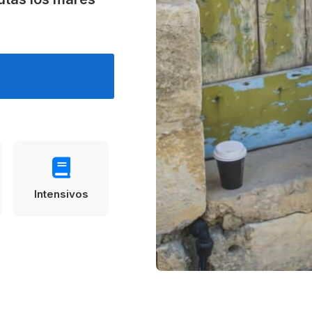
Estudia Business en Auckland
Estudia Desarro
ENVI
Toronto
Intensivos