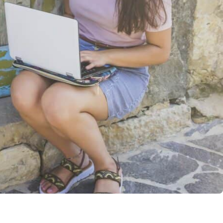
llo Web en
+30 Summer English for
AR
Professionals en Melbourne