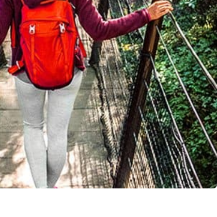
llo Web en
+30 Summer English for
AR
Professionals en Melbourne