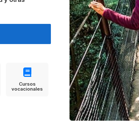
Estudia Business en Auckland
Estudia Desarro
ENVI
Toronto
Cursos
vocacionales