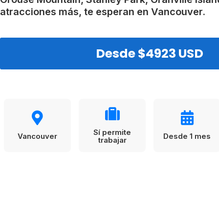
VER TODAS LAS EXPERIENCIAS
Working Holidays
Malta
atracciones más, te esperan en Vancouver.
Reino Unido
Suecia
Desde $4923 USD
Sí permite
Vancouver
Desde 1 mes
trabajar