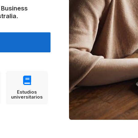
Estudia Business en Auckland
Estudia Desarro
ENVI
n Business
Toronto
tralia.
Estudios
universitarios