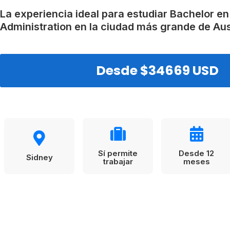
VER TODAS LAS EXPERIENCIAS
Working Holidays
Malta
La experiencia ideal para estudiar Bachelor e
Administration en la ciudad más grande de Aus
Reino Unido
Suecia
Desde $34669 USD
Sí permite
Desde 12
Sidney
trabajar
meses