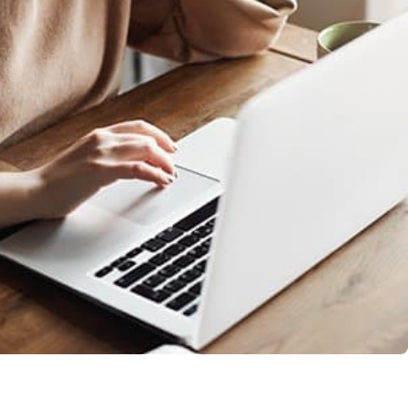
llo Web en
+30 Summer English for
AR
Professionals en Melbourne