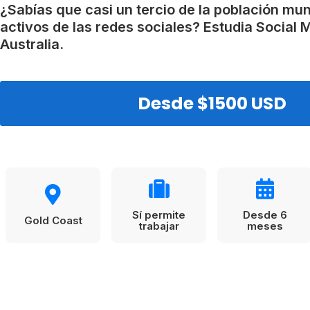
VER TODAS LAS EXPERIENCIAS
Working Holidays
Malta
¿Sabías que casi un tercio de la población mun
activos de las redes sociales? Estudia Social 
Reino Unido
Australia.
Suecia
Desde $1500 USD
Sí permite
Desde 6
Gold Coast
trabajar
meses