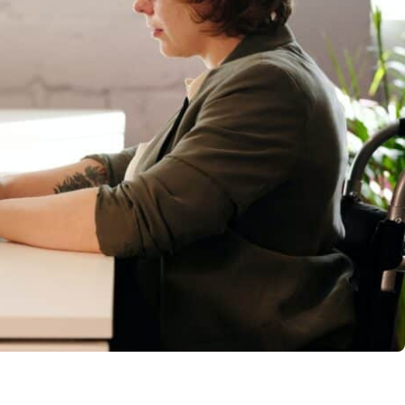
llo Web en
+30 Summer English for
AR
Professionals en Melbourne