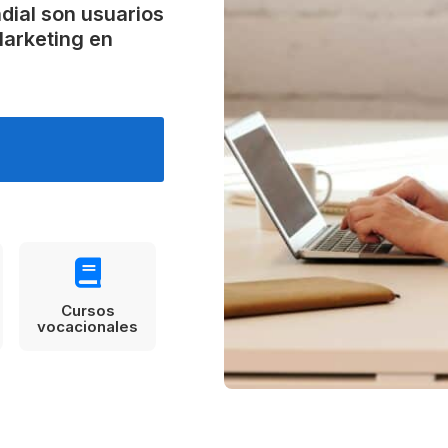
dial son usuarios
Estudia Business en Auckland
Estudia Desarro
ENVI
Toronto
Marketing en
Cursos
vocacionales