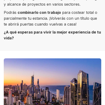
y alcance de proyectos en varios sectores.
Podrás
combinarlo con trabajo
para costear total o
parcialmente tu estancia. ¡Volverás con un título que
te abrirá puertas cuando vuelvas a casa!
8 ciudades para tomar cursos de inglés
intensivo
¿A qué esperas para vivir la mejor experiencia de tu
vida?
Barbie Castoldi
09/11/2021
Estudia Business en Auckland
Estudia Desarrollo Web en Toronto