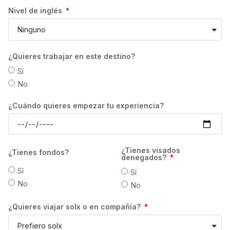
Estas podrán variar en función del número
Nivel de inglés
de semanas contratadas, así como del perfil
de cada estudiante. En todo caso, la
devolución se efectuará en la moneda local
del destino, por lo que el importe devuelto al
¿Quieres trabajar en este destino?
estudiante dependerá del tipo de cambio
Sí
vigente en el momento en que se realice la
No
transferencia. Los gastos de transferencia
correrán a cuenta del estudiante. GrowPro
¿Cuándo quieres empezar tu experiencia?
Experience no se hace responsable, en
ningún caso, de la devolución del importe ya
pagado por el estudiante, si la escuela
¿Tienes visados
¿Tienes fondos?
determina retener el pago de matrícula en
denegados?
concepto de gastos de gestión atendiendo a
Sí
Sí
sus propias condiciones. Asimismo, el plazo
No
No
de devolución será también el indicado por
¿Quieres viajar solx o en compañía?
cada una de las escuelas.