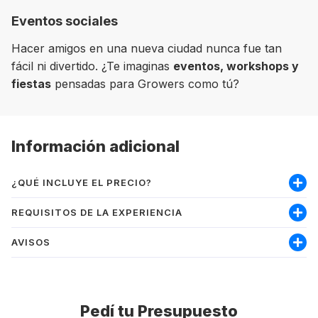
Eventos sociales
Hacer amigos en una nueva ciudad nunca fue tan
fácil ni divertido. ¿Te imaginas
eventos, workshops y
fiestas
pensadas para Growers como tú?
Información adicional
¿QUÉ INCLUYE EL PRECIO?
Incluye:
REQUISITOS DE LA EXPERIENCIA
Materiales
AVISOS
Nivel mínimo inglés intermedio-alto
Seguro médico
Ser mayor de 18 años
Permite trabajar
PRECIO:
Los precios se muestran en la
Matrícula
moneda local del destino, por lo que el
Pedí tu Presupuesto
Gestión y coste del visado