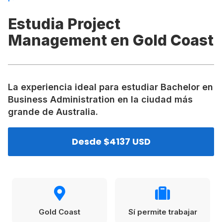
VER TODAS LAS EXPERIENCIAS
Working Holidays
Malta
Estudia Project
Lo último sobre intercambios
Reino Unido
Management en Gold Coast
Suecia
Síguenos en las redes
Asia
La experiencia ideal para estudiar Bachelor en
China
Business Administration en la ciudad más
grande de Australia.
Corea del Sur
Suscríbete a nuestro
Estudia un Máster de Marketing en Madrid
Japón
Desde $4137 USD
newsletter
Los países que más innovan en el campo
Recibe toda la info que necesitas para
digital
Oceanía
vivir afuera.
Romina Guzman
24/11/2021
Australia
Gold Coast
Sí permite trabajar
Nueva Zelanda
He leído y acepto los Términos y