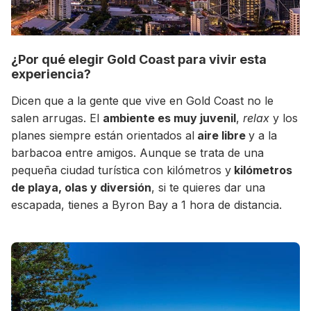
¿Por qué elegir Gold Coast para vivir esta
experiencia?
Dicen que a la gente que vive en Gold Coast no le
salen arrugas. El
ambiente es muy juvenil
,
relax
y los
planes siempre están orientados al
aire libre
y a la
barbacoa entre amigos. Aunque se trata de una
pequeña ciudad turística con kilómetros y
kilómetros
+30 Summer English for Professionals en
de playa, olas y diversión
, si te quieres dar una
Melbourne
escapada, tienes a Byron Bay a 1 hora de distancia.