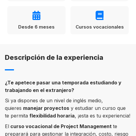
Condiciones
América
ENVIAR
Estudia Inglés frente al Mediterráneo
Desde 6 meses
Cursos vocacionales
Brasil
Canadá
Estados Unidos
Descripción de la experiencia
Australia permitirá la entrada de
Ecuador
estudiantes y trabajadores cualificados
vacunados contra el Covid-19
México
¿Te apetece pasar una temporada estudiando y
Agustina Fontirroig
23/11/2021
trabajando en el extranjero?
Si ya dispones de un nivel de inglés medio,
VER TODOS LOS PAÍSES
Estudia un Bachelor de IT en Cork
quieres
manejar proyectos
y estudiar un curso que
te permita
flexibilidad horaria
, ¡esta es tu experiencia!
El
curso vocacional de Project Management
te
preparará para gestionar la integración, costo, riesgo