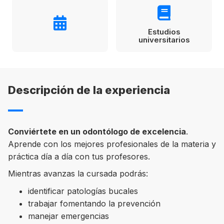
Condiciones
América
Estudios
ENVIAR
universitarios
Estudia Inglés frente al Mediterráneo
Brasil
Canadá
Descripción de la experiencia
Estados Unidos
Australia permitirá la entrada de
Ecuador
estudiantes y trabajadores cualificados
vacunados contra el Covid-19
México
Conviértete en un odontólogo de excelencia
.
Aprende con los mejores profesionales de la materia y
Agustina Fontirroig
23/11/2021
práctica día a día con tus profesores.
VER TODOS LOS PAÍSES
Mientras avanzas la cursada podrás:
Estudia un Bachelor de IT en Cork
identificar patologías bucales
trabajar fomentando la prevención
manejar emergencias