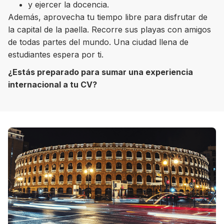
y ejercer la docencia.
Además, aprovecha tu tiempo libre para disfrutar de
la capital de la paella. Recorre sus playas con amigos
de todas partes del mundo. Una ciudad llena de
8 ciudades para tomar cursos de inglés
estudiantes espera por ti.
intensivo
¿Estás preparado para sumar una experiencia
internacional a tu CV?
Barbie Castoldi
09/11/2021
Estudia Business en Auckland
Estudia Desarrollo Web en Toronto