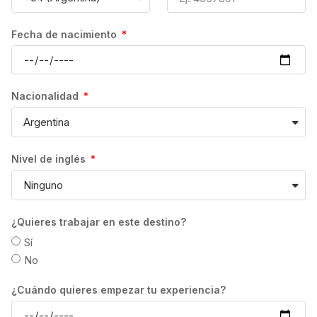
proceder con la reserva.
Fecha de nacimiento
VACACIONES:
El número de días de vacaciones que tendrás va
Nacionalidad
a depender, en todo caso, de la escuela en
cuestión; así como del Departamento de
Inmigración correspondiente.
Nivel de inglés
CANCELACIONES:
¿Quieres trabajar en este destino?
En caso de cancelación del curso habrá que
atender las condiciones establecidas por cada
Sí
una de las escuelas. Estas podrán variar en
No
función del número de semanas contratadas, así
¿Cuándo quieres empezar tu experiencia?
como del perfil de cada estudiante.