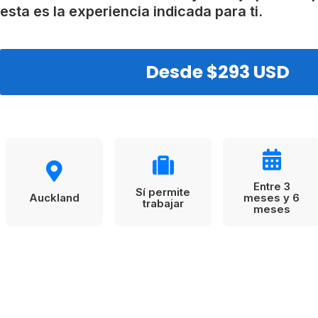
VER TODAS LAS EXPERIENCIAS
Working Holidays
Malta
esta es la experiencia indicada para ti.
Reino Unido
Suecia
Desde $293 USD
Entre 3
Sí permite
Auckland
meses y 6
trabajar
meses