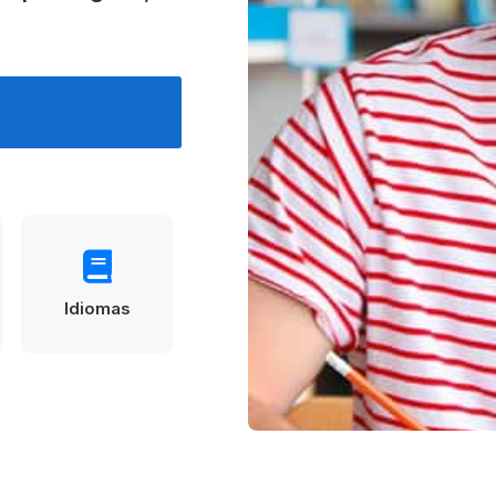
Estudia Business en Auckland
Estudia Desarro
ENVI
Toronto
Idiomas