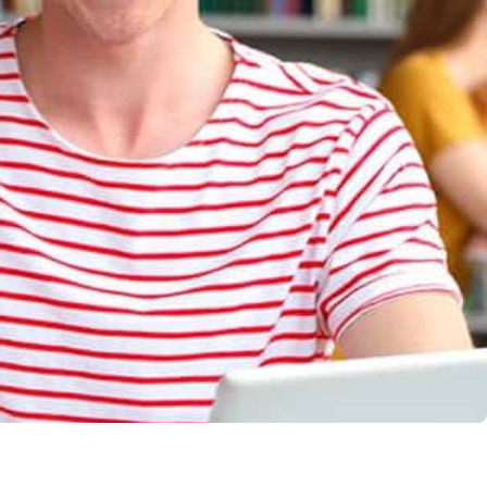
llo Web en
+30 Summer English for
AR
Professionals en Melbourne