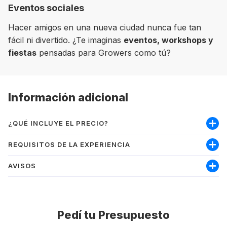
Eventos sociales
Hacer amigos en una nueva ciudad nunca fue tan
fácil ni divertido. ¿Te imaginas
eventos, workshops y
fiestas
pensadas para Growers como tú?
Información adicional
¿QUÉ INCLUYE EL PRECIO?
Incluye:
REQUISITOS DE LA EXPERIENCIA
Curso
AVISOS
Soy mayor de 18 años
Matrícula
Nivel mínimo inglés intermedio-alto
Materiales
PRECIO:
Los precios se muestran en la
Experiencia by GrowPro
moneda local del destino, por lo que el
Pedí tu Presupuesto
precio total dependerá del tipo de cambio
No incluye: