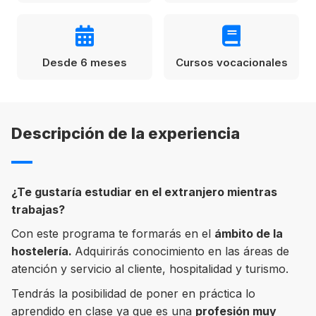
Condiciones
América
ENVIAR
Estudia Inglés frente al Mediterráneo
Desde 6 meses
Cursos vocacionales
Brasil
Canadá
Estados Unidos
Descripción de la experiencia
Australia permitirá la entrada de
Ecuador
estudiantes y trabajadores cualificados
vacunados contra el Covid-19
México
¿Te gustaría estudiar en el extranjero mientras
Agustina Fontirroig
23/11/2021
trabajas?
Con este programa te formarás en el
ámbito de la
VER TODOS LOS PAÍSES
Estudia un Bachelor de IT en Cork
hostelería.
Adquirirás conocimiento en las áreas de
atención y servicio al cliente, hospitalidad y turismo.
Tendrás la posibilidad de poner en práctica lo
aprendido en clase ya que es una
profesión muy