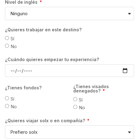
Nivel de inglés
Estas podrán variar en función del número
de semanas contratadas, así como del perfil
de cada estudiante.
En todo caso, la devolución se efectuará en
¿Quieres trabajar en este destino?
la moneda local del destino, por lo que el
Sí
importe devuelto al estudiante dependerá
No
del tipo de cambio vigente en el momento en
que se realice la transferencia. Los gastos
¿Cuándo quieres empezar tu experiencia?
de transferencia correrán a cuenta del
estudiante.
GrowPro Experience no se hace
¿Tienes visados
¿Tienes fondos?
responsable, en ningún caso, de la
denegados?
devolución del importe ya pagado por el
Sí
Sí
estudiante, si la escuela determina retener el
No
No
pago de matrícula en concepto de gastos de
¿Quieres viajar solx o en compañía?
gestión atendiendo a sus propias
condiciones. Asimismo, el plazo de
devolución será también el indicado por