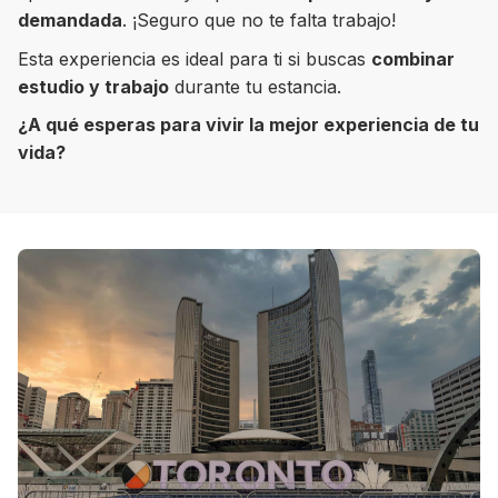
demandada
. ¡Seguro que no te falta trabajo!
Esta experiencia es ideal para ti si buscas
combinar
estudio y trabajo
durante tu estancia.
8 ciudades para tomar cursos de inglés
¿A qué esperas para vivir la mejor experiencia de tu
intensivo
vida?
Barbie Castoldi
09/11/2021
Estudia Business en Auckland
Estudia Desarrollo Web en Toronto