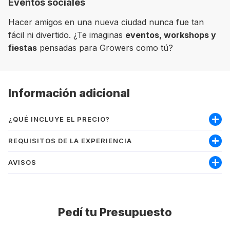
Eventos sociales
Hacer amigos en una nueva ciudad nunca fue tan
fácil ni divertido. ¿Te imaginas
eventos, workshops y
fiestas
pensadas para Growers como tú?
Información adicional
¿QUÉ INCLUYE EL PRECIO?
Incluye:
REQUISITOS DE LA EXPERIENCIA
Materiales
AVISOS
Nivel mínimo inglés intermedio-alto
Seguro médico
Ser mayor de 18 años
Permite trabajar
PRECIO:
Los precios se muestran en la
Matrícula
moneda local del destino, por lo que el
Pedí tu Presupuesto
Gestión y coste del visado
precio total dependerá del tipo de cambio
Experiencia by GrowPro