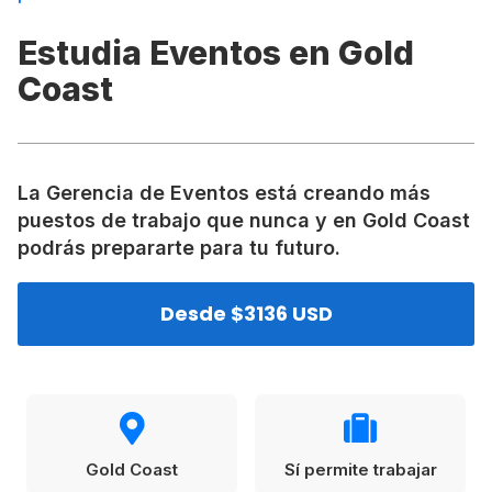
VER TODAS LAS EXPERIENCIAS
Working Holidays
Malta
Estudia Eventos en Gold
Lo último sobre intercambios
Reino Unido
Coast
Suecia
Síguenos en las redes
Asia
La Gerencia de Eventos está creando más
China
puestos de trabajo que nunca y en Gold Coast
podrás prepararte para tu futuro.
Corea del Sur
Suscríbete a nuestro
Estudia un Máster de Marketing en Madrid
Japón
Desde $3136 USD
newsletter
Los países que más innovan en el campo
Recibe toda la info que necesitas para
digital
Oceanía
vivir afuera.
Romina Guzman
24/11/2021
Australia
Gold Coast
Sí permite trabajar
Nueva Zelanda
He leído y acepto los Términos y