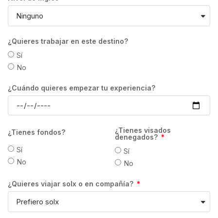
de semanas contratadas, así como del perfil
de cada estudiante. En todo caso, la
devolución se efectuará en la moneda local
del destino, por lo que el importe devuelto al
¿Quieres trabajar en este destino?
estudiante dependerá del tipo de cambio
Sí
vigente en el momento en que se realice la
No
transferencia. Los gastos de transferencia
correrán a cuenta del estudiante. GrowPro
¿Cuándo quieres empezar tu experiencia?
Experience no se hace responsable, en
ningún caso, de la devolución del importe ya
pagado por el estudiante, si la escuela
¿Tienes visados
¿Tienes fondos?
determina retener el pago de matrícula en
denegados?
concepto de gastos de gestión atendiendo a
Sí
Sí
sus propias condiciones. Asimismo, el plazo
No
No
de devolución será también el indicado por
¿Quieres viajar solx o en compañía?
cada una de las escuelas.