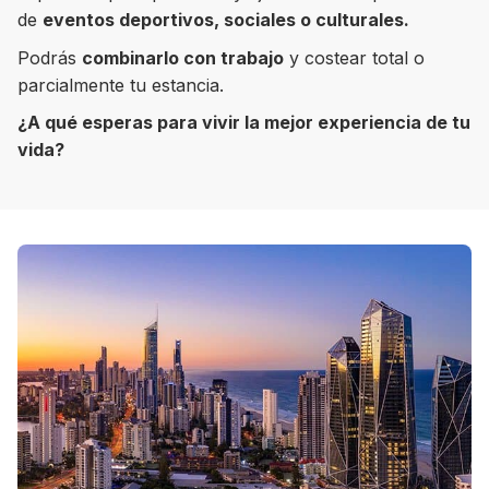
de
eventos deportivos, sociales o culturales.
Podrás
combinarlo con trabajo
y costear total o
parcialmente tu estancia.
8 ciudades para tomar cursos de inglés
¿A qué esperas para vivir la mejor experiencia de tu
intensivo
vida?
Barbie Castoldi
09/11/2021
Estudia Business en Auckland
Estudia Desarrollo Web en Toronto