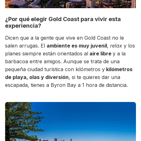
¿Por qué elegir Gold Coast para vivir esta
experiencia?
Dicen que a la gente que vive en Gold Coast no le
salen arrugas. El
ambiente es muy juvenil
,
relax
y los
planes siempre están orientados al
aire libre
y a la
barbacoa entre amigos. Aunque se trata de una
pequeña ciudad turística con kilómetros y
kilómetros
de playa, olas y diversión
, si te quieres dar una
+30 Summer English for Professionals en
escapada, tienes a Byron Bay a 1 hora de distancia.
Melbourne