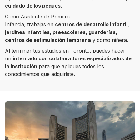
cuidado de los peques.
Como Asistente de Primera
Infancia, trabajas en
centros de desarrollo Infantil,
jardínes infantiles, preescolares, guarderías,
8 ciudades para tomar cursos de inglés
intensivo
centros de estimulación temprana
y como niñera.
Al terminar tus estudios en Toronto, puedes hacer
Barbie Castoldi
09/11/2021
Estudia Business en Auckland
un
internado con colaboradores especializados de
la institución
para que apliques todos los
conocimientos que adquiriste.
Estudia Desarrollo Web en Toronto