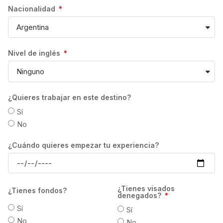
correspondiente.
Nacionalidad
CANCELACIONES:
En caso de cancelación
del curso habrá que atender las condiciones
establecidas por cada una de las escuelas.
Nivel de inglés
Estas podrán variar en función del número
de semanas contratadas, así como del perfil
de cada estudiante.
En todo caso, la devolución se efectuará en
¿Quieres trabajar en este destino?
la moneda local del destino, por lo que el
Sí
importe devuelto al estudiante dependerá
No
del tipo de cambio vigente en el momento en
que se realice la transferencia. Los gastos
¿Cuándo quieres empezar tu experiencia?
de transferencia correrán a cuenta del
estudiante.
GrowPro Experience no se hace
¿Tienes visados
¿Tienes fondos?
responsable, en ningún caso, de la
denegados?
devolución del importe ya pagado por el
Sí
Sí
estudiante, si la escuela determina retener el
No
No