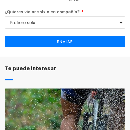
pago de matrícula en concepto de gastos de
¿Quieres viajar solx o en compañía?
gestión atendiendo a sus propias
condiciones. Asimismo, el plazo de
devolución será también el indicado por
cada una de las escuelas.
ENVIAR
PLANES DE PAGO EN CANADÁ:
Es
necesario que abones la totalidad del pago
antes de llegar a tu destino, pero puedes
fraccionar el pago.
Te puede interesar