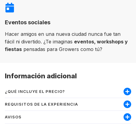
Eventos sociales
Hacer amigos en una nueva ciudad nunca fue tan
fácil ni divertido. ¿Te imaginas
eventos, workshops y
fiestas
pensadas para Growers como tú?
Información adicional
¿QUÉ INCLUYE EL PRECIO?
Incluye:
REQUISITOS DE LA EXPERIENCIA
Curso
AVISOS
Soy mayor de 18 años
Matrícula
Nivel mínimo inglés intermedio-alto
Materiales
PRECIO:
Los precios se muestran en la