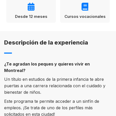
Condiciones
América
Desde 12 meses
Cursos vocacionales
ENVIAR
Estudia Inglés frente al Mediterráneo
Brasil
Canadá
Descripción de la experiencia
Estados Unidos
Australia permitirá la entrada de
Ecuador
estudiantes y trabajadores cualificados
vacunados contra el Covid-19
¿Te agradan los peques y quieres vivir en
México
Montreal?
Agustina Fontirroig
23/11/2021
Un título en estudios de la primera infancia te abre
puertas a una carrera relacionada con el cuidado y
VER TODOS LOS PAÍSES
Estudia un Bachelor de IT en Cork
bienestar de niños.
Este programa te permite acceder a un sinfín de
empleos. ¡Se trata de uno de los perfiles más
solicitados en esta ciudad!