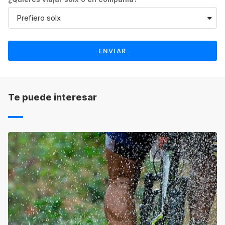
gestión atendiendo a sus propias
condiciones. Asimismo, el plazo de
devolución será también el indicado por
cada una de las escuelas.
ENVIAR
PLANES DE PAGO EN CANADÁ:
Es
necesario que abones la totalidad del pago
antes de llegar a tu destino, pero puedes
fraccionar el pago.
Te puede interesar