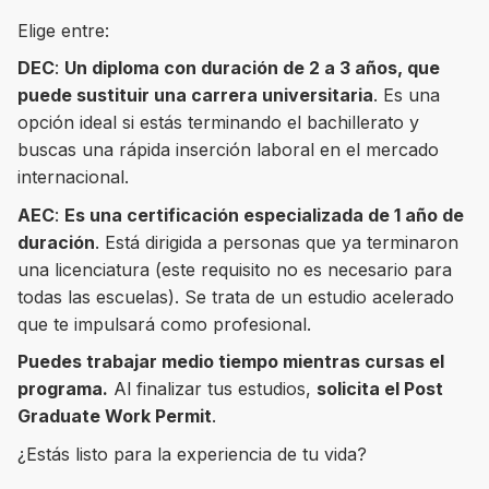
Elige entre:
DEC
:
Un diploma con duración de 2 a 3 años, que
puede sustituir una carrera universitaria
. Es una
8 ciudades para tomar cursos de inglés
opción ideal si estás terminando el bachillerato y
intensivo
buscas una rápida inserción laboral en el mercado
internacional.
Barbie Castoldi
09/11/2021
Estudia Business en Auckland
AEC
:
Es una certificación especializada de 1 año de
duración
. Está dirigida a personas que ya terminaron
una licenciatura (este requisito no es necesario para
todas las escuelas). Se trata de un estudio acelerado
que te impulsará como profesional.
Puedes trabajar medio tiempo mientras cursas el
programa.
Al finalizar tus estudios,
solicita el Post
Graduate Work Permit
.
¿Estás listo para la experiencia de tu vida?
Estudia Desarrollo Web en Toronto