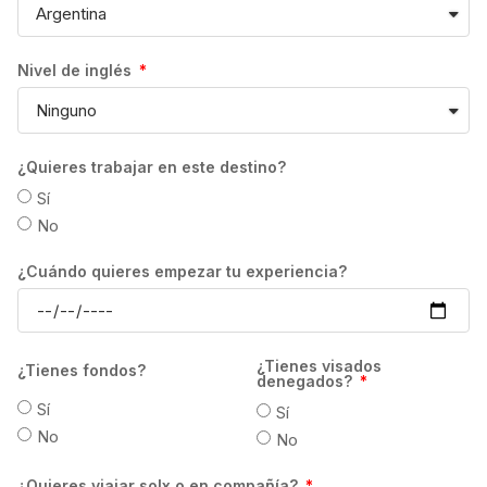
CANCELACIONES:
En caso de cancelación
del curso habrá que atender las condiciones
establecidas por cada una de las escuelas.
Nivel de inglés
Estas podrán variar en función del número
de semanas contratadas, así como del perfil
de cada estudiante.
En todo caso, la devolución se efectuará en
¿Quieres trabajar en este destino?
la moneda local del destino, por lo que el
Sí
importe devuelto al estudiante dependerá
No
del tipo de cambio vigente en el momento en
que se realice la transferencia. Los gastos
¿Cuándo quieres empezar tu experiencia?
de transferencia correrán a cuenta del
estudiante.
GrowPro Experience no se hace
¿Tienes visados
¿Tienes fondos?
responsable, en ningún caso, de la
denegados?
devolución del importe ya pagado por el
Sí
Sí
estudiante, si la escuela determina retener el
No
No
pago de matrícula en concepto de gastos de
¿Quieres viajar solx o en compañía?