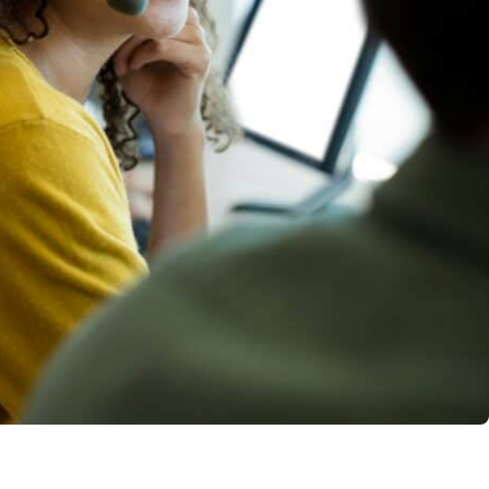
llo Web en
+30 Summer English for
AR
Professionals en Melbourne