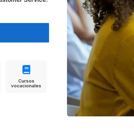
Estudia Business en Auckland
Estudia Desarro
ENVI
Toronto
Cursos
vocacionales