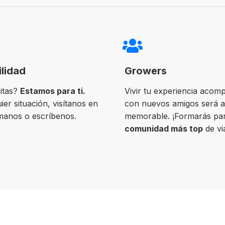
ilidad
Growers
itas?
Estamos para ti.
Vivir tu experiencia acom
ier situación, visítanos en
con nuevos amigos será 
ámanos o escríbenos.
memorable. ¡Formarás par
comunidad más top
de vi