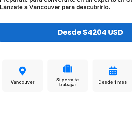
VER TODAS LAS EXPERIENCIAS
Working Holidays
Malta
Lánzate a Vancouver para descubrirlo.
Reino Unido
Suecia
Desde $4204 USD
Sí permite
Vancouver
Desde 1 mes
trabajar