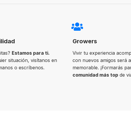
ilidad
Growers
itas?
Estamos para ti.
Vivir tu experiencia acom
ier situación, visítanos en
con nuevos amigos será 
ámanos o escríbenos.
memorable. ¡Formarás par
comunidad más top
de vi