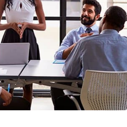
llo Web en
+30 Summer English for
AR
Professionals en Melbourne