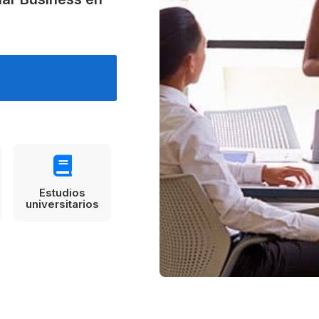
Estudia Business en Auckland
Estudia Desarro
ENVI
Toronto
Estudios
universitarios