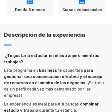
Condiciones
América
Desde 6 meses
Cursos vocacionales
ENVIAR
Estudia Inglés frente al Mediterráneo
Brasil
Descripción de la experiencia
Canadá
Estados Unidos
Australia permitirá la entrada de
Ecuador
¿Te gustaría estudiar en el extranjero mientras
estudiantes y trabajadores cualificados
vacunados contra el Covid-19
trabajas?
México
Este programa en
Business
te capacitará
para
Agustina Fontirroig
23/11/2021
gestionar una comunicación efectiva y el manejo
de recursos en el
ámbito de los negocios.
¡Se trata
VER TODOS LOS PAÍSES
Estudia un Bachelor de IT en Cork
de un perfil cada vez más demandado por las
empresas!
La experiencia es ideal para ti si buscas
combinar
estudio y trabajo
durante tu estancia.