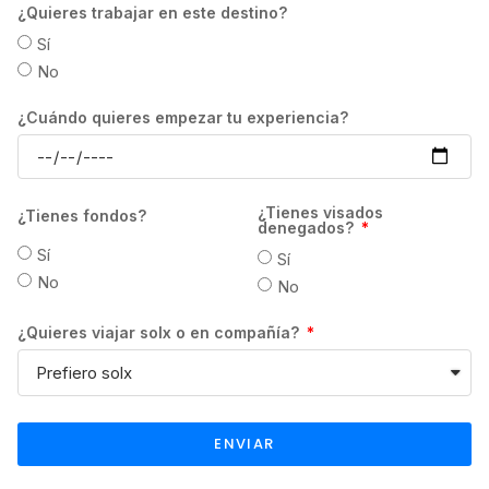
En todo caso, la devolución se efectuará en
¿Quieres trabajar en este destino?
la moneda local del destino, por lo que el
Sí
importe devuelto al estudiante dependerá
No
del tipo de cambio vigente en el momento en
que se realice la transferencia. Los gastos
¿Cuándo quieres empezar tu experiencia?
de transferencia correrán a cuenta del
estudiante.
GrowPro Experience no se hace
¿Tienes visados
¿Tienes fondos?
responsable, en ningún caso, de la
denegados?
devolución del importe ya pagado por el
Sí
Sí
estudiante, si la escuela determina retener el
No
No
pago de matrícula en concepto de gastos de
¿Quieres viajar solx o en compañía?
gestión atendiendo a sus propias
condiciones. Asimismo, el plazo de
devolución será también el indicado por
cada una de las escuelas.
ENVIAR
PLANES DE PAGO EN CANADÁ:
Es
necesario que abones la totalidad del pago