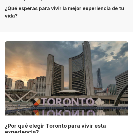
¿Qué esperas para vivir la mejor experiencia de tu
vida?
8 ciudades para tomar cursos de inglés
intensivo
Barbie Castoldi
09/11/2021
Estudia Business en Auckland
¿Por qué elegir Toronto para vivir esta
Estudia Desarrollo Web en Toronto
experiencia?