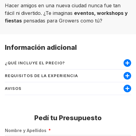
Hacer amigos en una nueva ciudad nunca fue tan
fácil ni divertido. ¿Te imaginas
eventos, workshops y
fiestas
pensadas para Growers como tú?
Información adicional
¿QUÉ INCLUYE EL PRECIO?
Incluye:
REQUISITOS DE LA EXPERIENCIA
Curso vocacional
AVISOS
Soy mayor de 18 años
Materiales
Nivel mínimo inglés intermedio-alto
Asesoramiento de gestión de seguro médico
PRECIO:
Permite trabajar
Pedí tu Presupuesto
Los precios se muestran en la moneda local del
Matrícula
destino, por lo que el precio total dependerá del
Asesoramiento de gestión de visado
Nombre y Apellidos
tipo de cambio vigente al momento de efectuar la