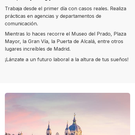
Trabaja desde el primer día con casos reales. Realiza
prácticas en agencias y departamentos de
comunicación.
8 ciudades para tomar cursos de inglés
Mientras lo haces recorre el Museo del Prado, Plaza
intensivo
Mayor, la Gran Vía, la Puerta de Alcalá, entre otros
lugares increíbles de Madrid.
Barbie Castoldi
09/11/2021
Estudia Business en Auckland
¡Lánzate a un futuro laboral a la altura de tus sueños!
Estudia Desarrollo Web en Toronto