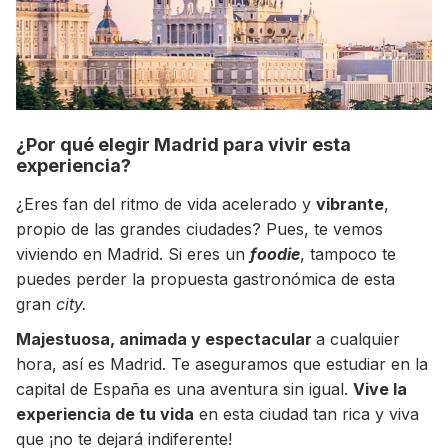
¿Por qué elegir Madrid para vivir esta
experiencia?
¿Eres fan del ritmo de vida acelerado y
vibrante
,
propio de las grandes ciudades? Pues, te vemos
viviendo en Madrid. Si eres un
foodie
, tampoco te
+30 Summer English for Professionals en
puedes perder la propuesta gastronómica de esta
Melbourne
gran
city.
Majestuosa, animada y espectacular
a cualquier
hora, así es Madrid. Te aseguramos que estudiar en la
capital de España es una aventura sin igual.
Vive la
experiencia de tu vida
en esta ciudad tan rica y viva
que ¡no te dejará indiferente!