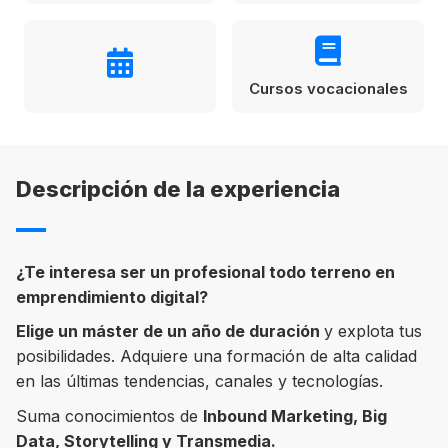
Condiciones
América
ENVIAR
Estudia Inglés frente al Mediterráneo
Cursos vocacionales
Brasil
Canadá
Estados Unidos
Descripción de la experiencia
Australia permitirá la entrada de
Ecuador
estudiantes y trabajadores cualificados
vacunados contra el Covid-19
México
¿Te interesa ser un profesional todo terreno en
Agustina Fontirroig
23/11/2021
emprendimiento digital?
Elige un máster de un año de duración
y explota tus
VER TODOS LOS PAÍSES
Estudia un Bachelor de IT en Cork
posibilidades. Adquiere una formación de alta calidad
en las últimas tendencias, canales y tecnologías.
Suma conocimientos de
Inbound Marketing, Big
Data, Storytelling y Transmedia.