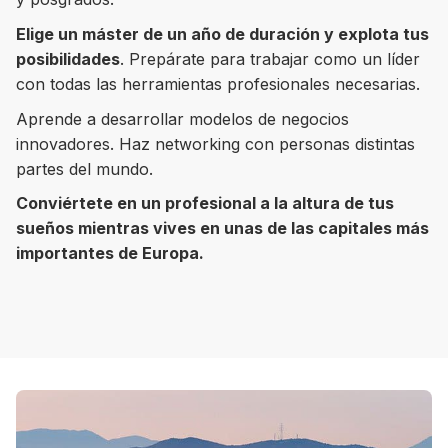
Elige un máster de un año de duración y explota tus
posibilidades
. Prepárate para trabajar como un líder
con todas las herramientas profesionales necesarias.
8 ciudades para tomar cursos de inglés
Aprende a desarrollar modelos de negocios
intensivo
innovadores. Haz networking con personas distintas
partes del mundo.
Barbie Castoldi
09/11/2021
Estudia Business en Auckland
Conviértete en un profesional a la altura de tus
sueños mientras vives en unas de las capitales más
importantes de Europa.
Estudia Desarrollo Web en Toronto