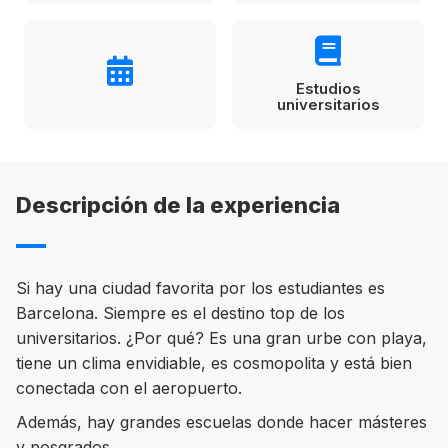
Condiciones
América
ENVIAR
Estudia Inglés frente al Mediterráneo
Estudios
Brasil
universitarios
Canadá
Estados Unidos
Descripción de la experiencia
Australia permitirá la entrada de
Ecuador
estudiantes y trabajadores cualificados
vacunados contra el Covid-19
México
Si hay una ciudad favorita por los estudiantes es
Agustina Fontirroig
23/11/2021
Barcelona. Siempre es el destino top de los
universitarios. ¿Por qué? Es una gran urbe con playa,
VER TODOS LOS PAÍSES
Estudia un Bachelor de IT en Cork
tiene un clima envidiable, es cosmopolita y está bien
conectada con el aeropuerto.
Además, hay grandes escuelas donde hacer másteres
y posgrados.