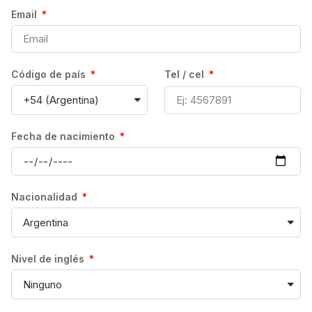
El precio total se puede ver modificado por otros
Email
detalles como: la escuela, número de semanas y
Billetes de avión
extras finalmente contratados. También, puede
Alojamiento
variar según la nacionalidad y el perfil del
Coste del visado
estudiante.
Código de país
Tel / cel
Coste del Seguro médico
Se detallará toda la información antes de
proceder con la reserva.
Fecha de nacimiento
VACACIONES:
El número de días de vacaciones que tendrás va
Nacionalidad
a depender, en todo caso, de la escuela en
cuestión; así como del Departamento de
Inmigración correspondiente.
Nivel de inglés
CANCELACIONES: