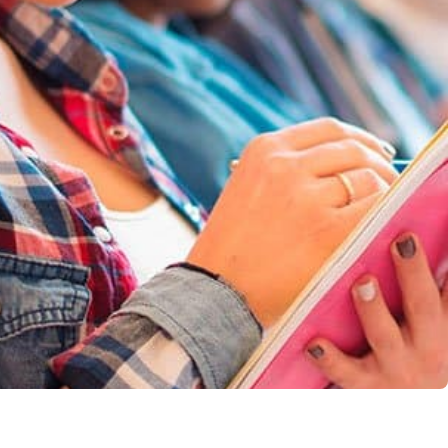
llo Web en
+30 Summer English for
AR
Professionals en Melbourne