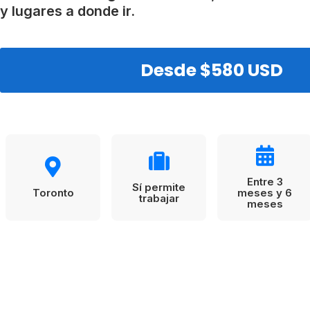
VER TODAS LAS EXPERIENCIAS
Working Holidays
Malta
y lugares a donde ir.
Reino Unido
Suecia
Desde $580 USD
Entre 3
Sí permite
Toronto
meses y 6
trabajar
meses